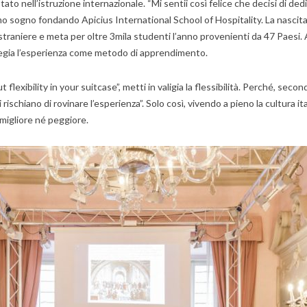
ato nell’istruzione internazionale. “Mi sentii così felice che decisi di ded
primo sogno fondando Apicius International School of Hospitality. La nascit
traniere e meta per oltre 3mila studenti l’anno provenienti da 47 Paesi. A 
vilegia l’esperienza come metodo di apprendimento.
ut flexibility in your suitcase”, metti in valigia la flessibilità. Perché, se
i rischiano di rovinare l’esperienza”. Solo così, vivendo a pieno la cultura 
é migliore né peggiore.