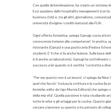
Con quella determinazione, ha creato un sistema dell
Essi spaziano dallo hospitality management (con la s
business (Isb) e, tra gli altri, giornalismo, comunic
università d’origine i crediti maturati alla FUA.
Ogni offerta formativa, spiega Ganugi, ruota attorno
conoscenze insieme alle competenze”. In pratica, og
ristorante (Ganzo) e una pasticceria (Fedora School 
studenti. E’ li che si fa anche lezione. Sulla base 
(c’è anche un laboratorio). Ganugi ha sottolineato
successo a lei quando si è sentita “costretta a dive
“Per me questo non è un lavoro”, ci spiega da New Yo
quel che faccio”. Inclusa la scrittura e la cucina (la 
formiche
, edito da Ugo Mursia Editore] che spiega co
della mia vita”. Quella passione è nata studiando ar
tutte le erbe e gli ortaggi per la cucina. Questo gi
cercare a lavorare su questo e ho pensato di collegare