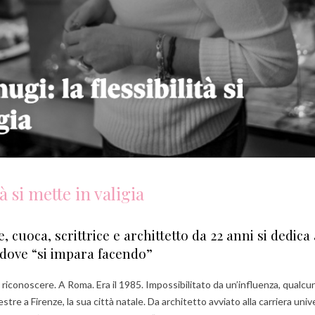
à si mette in valigia
ce, cuoca, scrittrice e archittetto da 22 anni si dedic
 dove “si impara facendo”
i riconoscere. A Roma. Era il 1985. Impossibilitato da un’influenza, qualcun
e a Firenze, la sua città natale. Da architetto avviato alla carriera unive