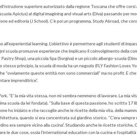
’istruzione superiore autorizzato dalla regione Toscana che offre corsi an
cuola Apicius) al digital imagining and visual arts (Diva) passando per mod
azione ed editoria (J School). C’è poi un programma, Study Abroad, che cons
 all’experiential learning. L’obiettivo è permettere agli studenti di impa
ni scuola promuove esperienze che implicano il coinvolgimento della comuni
Pastry Shop), una piccola Spa (Sorgiva) e un piccolo albergo-scuola (Dimora
dello stesso principio, la scuola di moda ha un negozio (FLY Fashion Loves
 che “ovviamente queste entità non sono commerciali” ma no profit. E ch
ntare imprenditrice”.
rk. “E’ la mia vita stessa, non mi sembra nemmeno di lavorare. La mia vita
prima scuola da lei fondata). “Sulla base di questa passione, ho scritto 17 li
me ho iniziato e che raccoglie anche le ricette della mia vita, della mamm
chitettura, quando si era concentrata sul giardino storico. “C’era sempre
ardino era sempre vicino alla cucina”. Studiando anche le ricette storiche
 le due cose, ossia l’international education con la cucina e l’ospitalità c