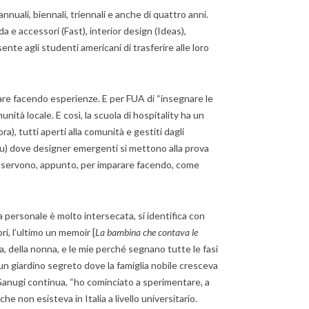
nuali, biennali, triennali e anche di quattro anni.
a e accessori (Fast), interior design (Ideas),
ente agli studenti americani di trasferire alle loro
rare facendo esperienze. E per FUA di “insegnare le
tà locale. E così, la scuola di hospitality ha un
), tutti aperti alla comunità e gestiti dagli
 You) dove designer emergenti si mettono alla prova
e servono, appunto, per imparare facendo, come
 personale è molto intersecata, si identifica con
bri, l’ultimo un memoir [
La bambina che contava le
a, della nonna, e le mie perché segnano tutte le fasi
 un giardino segreto dove la famiglia nobile cresceva
, Ganugi continua, “ho cominciato a sperimentare, a
he non esisteva in Italia a livello universitario.