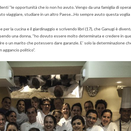
studenti “le opportunità che io non ho avuto. Vengo da una famiglia di oper
luto viaggiare, studiare in un altro Paese…Ho sempre avuto questa voglia di
per la cucina e il giardinaggio e scrivendo libri (17), che Ganugi è diven
. Essendo una donna, “ho dovuto essere molto determinata e credere in que
e o un marito che potessero dare garanzie. E’ solo la determinazione che 
 aggancio politico”.