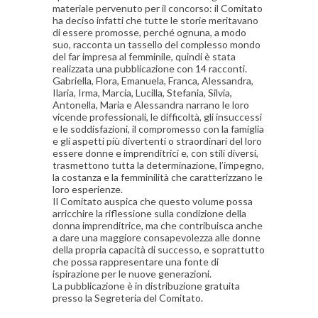
materiale pervenuto per il concorso: il Comitato
ha deciso infatti che tutte le storie meritavano
di essere promosse, perché ognuna, a modo
suo, racconta un tassello del complesso mondo
del far impresa al femminile, quindi è stata
realizzata una pubblicazione con 14 racconti.
Gabriella, Flora, Emanuela, Franca, Alessandra,
Ilaria, Irma, Marcia, Lucilla, Stefania, Silvia,
Antonella, Maria e Alessandra narrano le loro
vicende professionali, le difficoltà, gli insuccessi
e le soddisfazioni, il compromesso con la famiglia
e gli aspetti più divertenti o straordinari del loro
essere donne e imprenditrici e, con stili diversi,
trasmettono tutta la determinazione, l’impegno,
la costanza e la femminilità che caratterizzano le
loro esperienze.
Il Comitato auspica che questo volume possa
arricchire la riflessione sulla condizione della
donna imprenditrice, ma che contribuisca anche
a dare una maggiore consapevolezza alle donne
della propria capacità di successo, e soprattutto
che possa rappresentare una fonte di
ispirazione per le nuove generazioni.
La pubblicazione è in distribuzione gratuita
presso la Segreteria del Comitato.