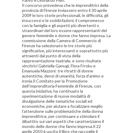
Pareti e Leonardo Pieri.
Il concorso prevedeva che le imprenditrici della
provincia di Firenze inviassero entro il 30 aprile
2009 le loro storie professionali, le difficoltà, gli
insuccessi e le soddisfazioni, il compromesso
con la famiglia e gli aspetti più divertenti o
straordinari del loro essere rappresentanti del
genere femminile e donne che fanno impresa. La
commissione della Camera di Commercio di
Firenze ha selezionato le tre storie più
significative, più interessanti e soprattutto più
attraenti dal punto di vista della
rappresentazione teatrale, e sono risultate
vincitrici Gabriella Ganugi, Flora Frroku e
Emanuela Mazzoni: tre ritratti di donne
autentiche, densi di umanità, forza d’animo e
ironia.Il Comitato per la Promozione
dell’Imprenditoria Femminile di Firenze, con
questa iniziativa, ha continuato la
sperimentazione di nuove modalità di
divulgazione delle tematiche sociali ed
economiche, per aiutare a focalizzare meglio
l’attenzione sulle problematiche della donna
imprenditrice, per continuare a stimolare il
dibattito sui vari aspetti che caratterizzano il
mondo delle donne che fanno impresa.Il 22
aprile 2010 è uscito il libro che raccoglie il