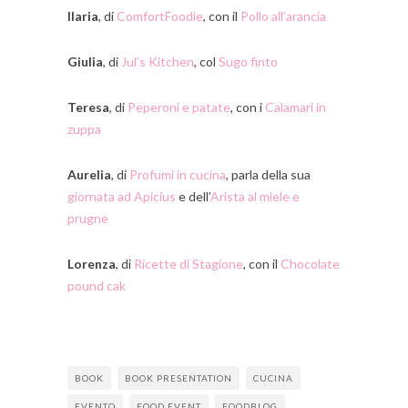
Ilaria
, di
ComfortFoodie
, con il
Pollo all’arancia
Giulia
, di
Jul’s Kitchen
, col
Sugo finto
Teresa
, di
Peperoni e patate
, con i
Calamari in
zuppa
Aurelia
, di
Profumi in cucina
, parla della sua
giornata ad Apicius
e dell’
Arista al miele e
prugne
Lorenza
, di
Ricette di Stagione
, con il
Chocolate
pound cak
BOOK
BOOK PRESENTATION
CUCINA
EVENTO
FOOD EVENT
FOODBLOG